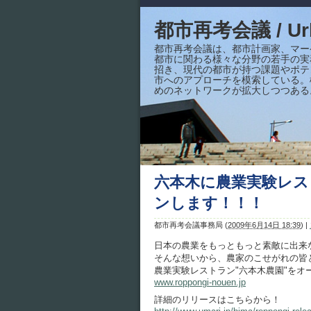
都市再考会議 / Urba
都市再考会議は、都市計画家、マー
都市に関わる様々な分野の若手の実
招き、現代の都市が持つ課題やポテ
市へのアプローチを模索している。
めのネットワークが拡大しつつある
六本木に農業実験レス
ンします！！！
都市再考会議事務局
(
2009年6月14日 18:39
)
|
日本の農業をもっともっと素敵に出来
そんな想いから、農家のこせがれの皆
農業実験レストラン"六本木農園"をオ
www.roppongi-nouen.jp
詳細のリリースはこちらから！