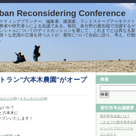
n Reconsidering Conference
ケティングプランナー、編集者、建築家、ランドスケープアーキテクト
務者や研究者らによる会議である。毎回、各分野の最先端で活躍するゲ
ンシャルについてのディスカッションを通じて、これまでとは異なる新
様々な意識や立場を持つ人々が、都市について自由に語り、考え、行動
。
トラン"六本木農園"がオープ
検索
コメント(0)
|
トラックバック(0)
ないか？
都市再考会議概要
と六本木に
都市再考会議とは？
ープンいたします！
これまでの都市再考会
メンバープロフィール
コンタクト