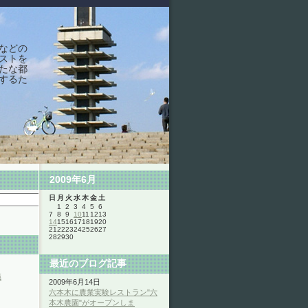
などの
ストを
たな都
するた
2009年6月
日
月
火
水
木
金
土
1
2
3
4
5
6
7
8
9
10
11
12
13
14
15
16
17
18
19
20
21
22
23
24
25
26
27
28
29
30
最近のブログ記事
議
2009年6月14日
六本木に農業実験レストラン"六
本木農園"がオープンしま