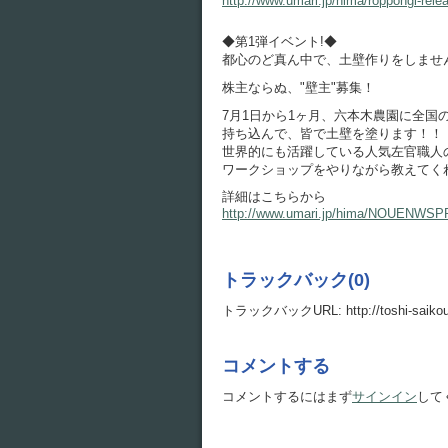
http://www.umari.jp/hima/roppongi-rele
◆第1弾イベント!◆
都心のど真ん中で、土壁作りをしませ
株主ならぬ、"壁主"募集！
7月1日から1ヶ月、六本木農園に全国
持ち込んで、皆で土壁を塗ります！！
世界的にも活躍している人気左官職人
ワークショップをやりながら教えてく
詳細はこちらから
http://www.umari.jp/hima/NOUENWSP
トラックバック(0)
トラックバックURL: http://toshi-saikou.o
コメントする
コメントするにはまず
サインイン
して