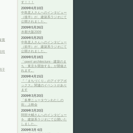
す！！！
2009年6月10日
中島直人さんへのインタビュー
（後半）が、建築系ラジオにて
公開されました。
2009年5月26日
水都大阪2009
2009年5月25日
泰寛
中島直人さんへのインタビュー
（前半）が、建築系ラジオにて
公開されました。
田司
2009年5月18日
「open! architecture - 建築のま
ち・東京を開放する」が開催さ
明子
れます。
2009年4月15日
『「まちづくり」のアイデアボ
ックス』関連のイベントがあり
ます
2009年3月20日
「多摩ニュータウンわたしの
街」上映会
2009年3月20日
阿部大輔さんへのインタビュー
を、建築系ラジオにて公開いた
しました。
2009年3月 6日