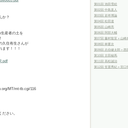
ase0605.pdf
第01回 池田雪絵
第02回 中島直人
第03回 岩嵜博論
んか？
第04回 松田達
第05回 山崎亮
の生産者の土を
第06回 阿部大輔
！
第07回 藤村龍至＋山崎
の久住有生さんが
第08回 林要次
れます！！！
第09回 志伯健太郎＋西
第10回 古田秘馬
R.pdf
第11回 高松誠治
第12回 笠置秀紀＋宮口
rg/MT/mt-tb.cgi/116
ください。