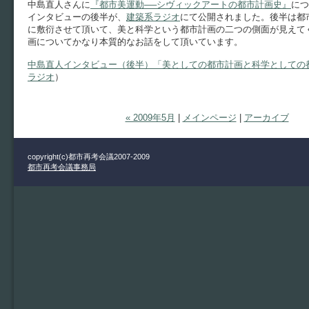
中島直人さんに
『都市美運動──シヴィックアートの都市計画史』
につ
インタビューの後半が、
建築系ラジオ
にて公開されました。後半は都
に敷衍させて頂いて、美と科学という都市計画の二つの側面が見えて
画についてかなり本質的なお話をして頂いています。
中島直人インタビュー（後半）「美としての都市計画と科学としての
ラジオ
）
« 2009年5月
|
メインページ
|
アーカイブ
copyright(c)都市再考会議2007-2009
都市再考会議事務局