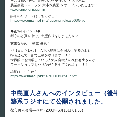
そんな想いから、農家のこせがれの皆と六本木に
農業実験レストラン"六本木農園"をオープンいたします！
www.roppongi-nouen.jp
詳細のリリースはこちらから！
http://www.umari.jp/hima/roppongi-release0605.pdf
◆第1弾イベント!◆
都心のど真ん中で、土壁作りをしませんか？
株主ならぬ、"壁主"募集！
7月1日から1ヶ月、六本木農園に全国の生産者の土を
持ち込んで、皆で土壁を塗ります！！！
世界的にも活躍している人気左官職人の久住有生さんが
ワークショップをやりながら教えてくれます！！！
詳細はこちらから
http://www.umari.jp/hima/NOUENWSPR.pdf
中島直人さんへのインタビュー（後
築系ラジオにて公開されました。
都市再考会議事務局
(
2009年6月10日 01:36
)