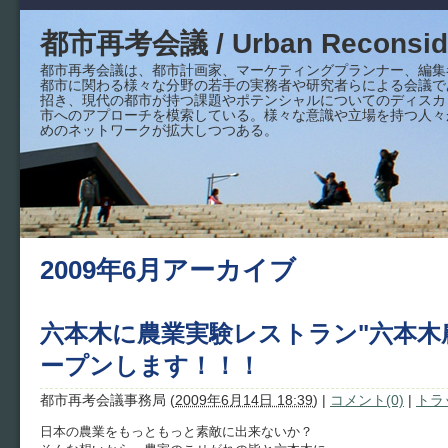
都市再考会議 / Urban Reconside
都市再考会議は、都市計画家、マーケティングプランナー、編集
都市に関わる様々な分野の若手の実務者や研究者らによる会議で
招き、現代の都市が持つ課題やポテンシャルについてのディスカ
市へのアプローチを模索している。様々な意識や立場を持つ人々
めのネットワークが拡大しつつある。
2009年6月アーカイブ
六本木に農業実験レストラン"六本木
ープンします！！！
都市再考会議事務局
(
2009年6月14日 18:39
)
|
コメント(0)
|
トラ
日本の農業をもっともっと素敵に出来ないか？