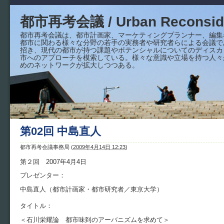
都市再考会議 / Urban Reconside
都市再考会議は、都市計画家、マーケティングプランナー、編集
都市に関わる様々な分野の若手の実務者や研究者らによる会議で
招き、現代の都市が持つ課題やポテンシャルについてのディスカ
市へのアプローチを模索している。様々な意識や立場を持つ人々
めのネットワークが拡大しつつある。
第02回 中島直人
都市再考会議事務局
(
2009年4月14日 12:23
)
第２回 2007年4月4日
プレゼンター：
中島直人（都市計画家・都市研究者／東京大学）
タイトル：
＜石川栄耀論 都市味到のアーバニズムを求めて＞