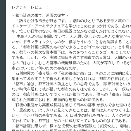
レクチャーレビュー：
＜都市計画の果て、造園の彼方＞
「語りかける風景が好きです。」恩師のひとりである安部大就のこ
ドスケープ・アーキテクチュアを学びはじめたきっかけである。あれ
年。忙しい日常のなか、毎日の風景はなかなか語りかけてはくれない
中島さんのお話を聞いていて、ふと思い返したのはそんな事実だっ
いかにドラマティックなものか、僕はそういうことを再認識すること
る。「都市計画は実際のものができることがゴールではない」と中島
も、都市への莫大な資本投下は、ものをつくることをゴールに して
である。しかし、今、実際に毎日を過ごす都市での日常は、人間のた
ものではなく、むしろ都市の機能維持のために 人間が存在している
市とはいったい何のための存在なのか。
石川栄耀の「盛り場」や「夜の都市計画」は、そのことに端的に応え
集まって暮らすことで得られる楽しさがなければ、都市の存在はむし
『都市』論は、都市計画の前提としての思考である。都 市計画とい
ない時代を通じて彼が描いた都市のあり様である。しかし、今、僕ら
のは、都市計画においてつくられた都市 である。僕らの『都市』論
成された都市における、根源的な思想への回帰である。
戦後の混乱から高度成長期を通じて日本の都市 が歩んできた道のそ
う一度改めて、はっきりと見えてきたことは、都市は人々がつくり上
いう、当たり前の事実である。人 口減少の時代を向かえ、人々の生
問われている。都市は、その上に成り立っているもののはずである。
都市計画に限らず、様々な 分野の仕事が際限なく細分化し、複雑に