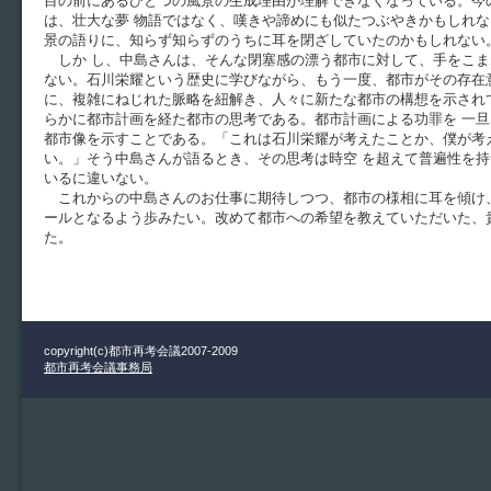
目の前にあるひとつの風景の生成理由が理解できなくなっている。今
は、壮大な夢 物語ではなく、嘆きや諦めにも似たつぶやきかもしれ
景の語りに、知らず知らずのうちに耳を閉ざしていたのかもしれない
しか し、中島さんは、そんな閉塞感の漂う都市に対して、手をこま
ない。石川栄耀という歴史に学びながら、もう一度、都市がその存在
に、複雑にねじれた脈略を紐解き、人々に新たな都市の構想を示され
らかに都市計画を経た都市の思考である。都市計画による功罪を 一
都市像を示すことである。「これは石川栄耀が考えたことか、僕が考
い。」そう中島さんが語るとき、その思考は時空 を超えて普遍性を
いるに違いない。
これからの中島さんのお仕事に期待しつつ、都市の様相に耳を傾け
ールとなるよう歩みたい。改めて都市への希望を教えていただいた、
た。
copyright(c)都市再考会議2007-2009
都市再考会議事務局