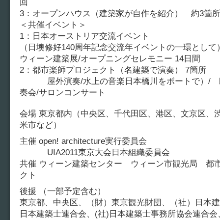
回
3：オープンハウス（建築家が自作を紹介） 約3箇
＜共催イベント＞
1：日本オーストリア交流イベント
（日墺修好140周年記念交流年イベントの一環として
ウィーン建築展/オープニングセレモニー 14日間
2：都市楽師プロジェクト（名建築で演奏） 7箇所
屋外演奏/水上の音楽日本橋川をボートで）/ 
奏会/サロンコンサート
会場 東京都内（中央区、千代田区、港区、文京区、
米市など）
主催 open! architecture実行委員会
UIA2011東京大会日本組織委員会
共催 ウィーン建築センター ウィーン市観光局 都
クト
後援 （一部予定含む）
東京都、中央区、（財）東京観光財団、（社）日本建築
日本建築士連合会、(社)日本建築士事務所協会連合会