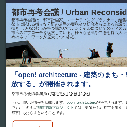
都市再考会議 / Urban Reconside
都市再考会議は、都市計画家、マーケティングプランナー、編集
都市に関わる様々な分野の若手の実務者や研究者らによる会議で
招き、現代の都市が持つ課題やポテンシャルについてのディスカ
市へのアプローチを模索している。様々な意識や立場を持つ人々
めのネットワークが拡大しつつある。
「open! architecture - 建築のま
放する」が開催されます。
都市再考会議事務局
(
2009年5月18日 11:35
)
下記、頂いた情報を転載します。
open! architecture
が開催されます。
ですが、例えば
都市楽師プロジェクト
では、楽師たちが都市を歩き、
都市にもたらすということです。