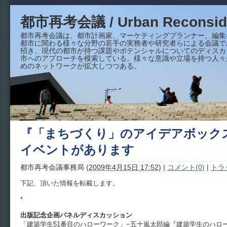
都市再考会議 / Urban Reconside
都市再考会議は、都市計画家、マーケティングプランナー、編集
都市に関わる様々な分野の若手の実務者や研究者らによる会議で
招き、現代の都市が持つ課題やポテンシャルについてのディスカ
市へのアプローチを模索している。様々な意識や立場を持つ人々
めのネットワークが拡大しつつある。
『「まちづくり」のアイデアボック
イベントがあります
都市再考会議事務局
(
2009年4月15日 17:52
)
|
コメント(0)
|
トラ
下記、頂いた情報を転載します。
*
出版記念企画パネルディスカッション
「建築学生51番目のハローワーク」−五十嵐太郎編『建築学生のハロ