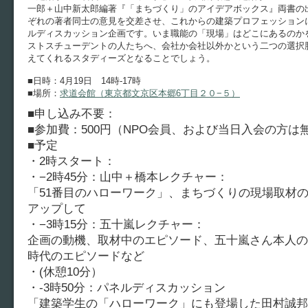
一郎＋山中新太郎編著『「まちづくり」のアイデアボックス』両書の
ぞれの著者同士の意見を交差させ、これからの建築プロフェッション
ルディスカッション企画です。いま職能の「現場」はどこにあるのか
ストスチューデントの人たちへ、会社か会社以外かという二つの選択
えてくれるスタディーズとなることでしょう。
■日時：4月19日 14時-17時
■場所：
求道会館（東京都文京区本郷6丁目２０−５）
■申し込み不要：
■参加費：500円（NPO会員、および当日入会の方は
■予定
・2時スタート：
・−2時45分：山中＋橋本レクチャー：
「51番目のハローワーク」、まちづくりの現場取材
アップして
・−3時15分：五十嵐レクチャー：
企画の動機、取材中のエピソード、五十嵐さん本人の
時代のエピソードなど
・(休憩10分）
・-3時50分：パネルディスカッション
「建築学生の「ハローワーク」にも登場した田村誠邦